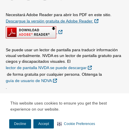
Necesitará Adobe Reader para abrir los PDF en este sitio.
Sitio Externo
Descargue la versión gratuita de Adobe Reader.
Sitio Externo
Se puede usar un lector de pantalla para traducir información
visual verbalmente. NVDA es un lector de pantalla gratuito para
ciegos y discapacitados visuales. El
Sitio Externo
lector de pantalla NVDA se puede descargar
de forma gratuita por cualquier persona. Obtenga la
Sitio Externo
guía de usuario de NDVA
.
© Copyright 2026 Centene Corporation and Nebraska Total
This website uses cookies to ensure you get the best
Care, Inc.
experience on our website.
Decline
Accept
Cookie Preferences