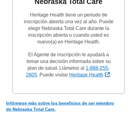
Nebraska Total Care
Heritage Health tiene un periodo de
inscripción abierta una vez al año. Puede
elegir Nebraska Total Care durante la
inscripción abierta o cuando usted es
nuevo(a) en Heritage Health.
El Agente de inscripción le ayudará a
tomar una decisión informada sobre su
plan de salud. Llámelos al
1-888-255-
Sitio Extern
2605
. Puede visitar
Heritage Health
.
Infórmese más sobre los beneficios de ser miembro
de Nebraska Total Care.