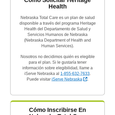
Cómo Solicitar Heritage
Health
Nebraska Total Care es un plan de salud
disponible a través del programa Heritage
Health del Departamento de Salud y
Servicios Humanos de Nebraska
(Nebraska Department of Health and
Human Services).
Nosotros no decidimos quién es elegible
para el plan. Si le gustaría tener
información sobre elegibilidad, llame a
iServe Nebraska al
1-855-632-7633
.
Sitio Externo
Puede visitar
iServe Nebraska
.
Cómo Inscribirse En